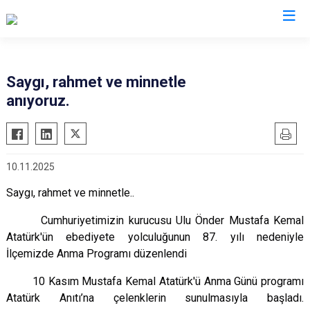
Tokat
Saygı, rahmet ve minnetle
anıyoruz.
Almus
Reşadiye
Artova
Sulusaray
Başçiftlik
Turhal
10.11.2025
Erbaa
Yeşilyurt
Saygı, rahmet ve minnetle..
Niksar
Zile
Pazar
Cumhuriyetimizin kurucusu Ulu Önder Mustafa Kemal
Atatürk'ün ebediyete yolculuğunun 87. yılı nedeniyle
İlçemizde Anma Programı düzenlendi
10 Kasım Mustafa Kemal Atatürk'ü Anma Günü programı
Atatürk Anıtı’na çelenklerin sunulmasıyla başladı.