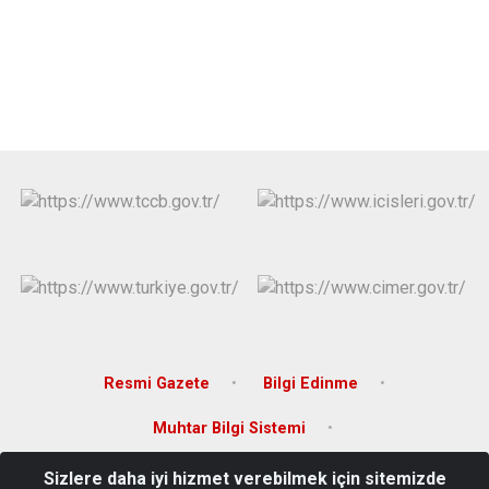
Resmi Gazete
Bilgi Edinme
Muhtar Bilgi Sistemi
Sizlere daha iyi hizmet verebilmek için sitemizde
100. Yıl Mahallesi, Atatürk Blv. No:35, 60860 Yeşilyurt/Tokat