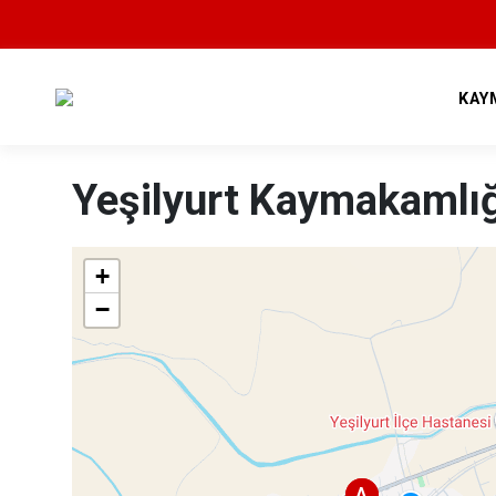
KAY
Yeşilyurt Kaymakamlığ
+
−
A
A