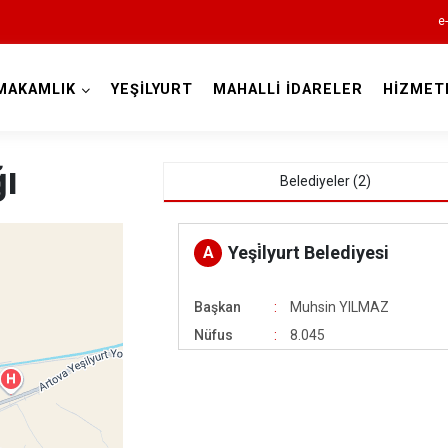
e
MAKAMLIK
YEŞİLYURT
MAHALLİ İDARELER
HİZMET
Tokat
ı
Belediyeler (2)
Yeşi̇lyurt Belediyesi
A
Başkan
Muhsin YILMAZ
Almus
Nüfus
8.045
Artova
Başçiftlik
Erbaa