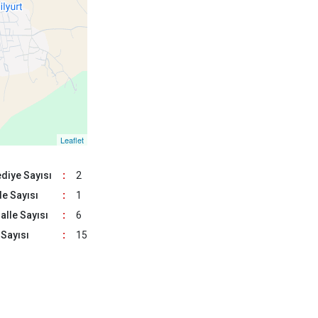
Niksar
Pazar
7
Leaflet
diye Sayısı
:
2
e Sayısı
:
1
lle Sayısı
:
6
Sayısı
:
15