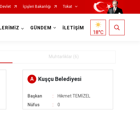
-Devlet
İçişleri Bakanlığı
Tokat
LERİMİZ
GÜNDEM
İLETİŞİM
18
°C
Muhtarliklar (6)
Kuşçu Belediyesi
A
Başkan
Hikmet TEMİZEL
Reşadiye
Nüfus
0
Sulusaray
Turhal
Yeşilyurt