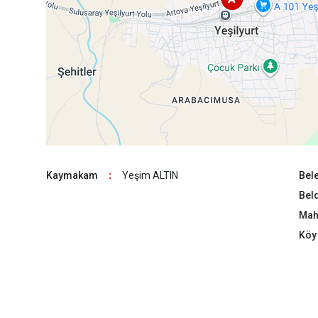
Kaymakam
:
Yeşim ALTIN
Bele
Beld
Maha
Köy 