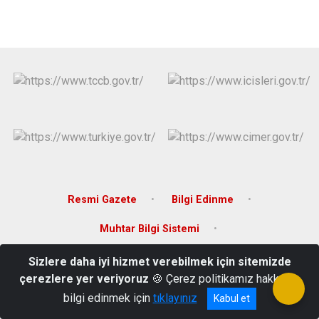
Resmi Gazete
Bilgi Edinme
Muhtar Bilgi Sistemi
Sizlere daha iyi hizmet verebilmek için sitemizde
100. Yıl Mahallesi, Atatürk Blv. No:35, 60860 Yeşilyurt/Tokat
çerezlere yer veriyoruz
🍪 Çerez politikamız hakkında
0 356 631 20 01
bilgi edinmek için
tıklayınız
Kabul et