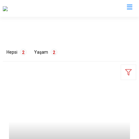
Tokat
Almus
Reşadiye
Hepsi
Yaşam
2
2
Artova
Sulusaray
Başçiftlik
Turhal
Erbaa
Yeşilyurt
Niksar
Zile
ETİKETLER
Pazar
Eğlence
1
Ulaşım
1