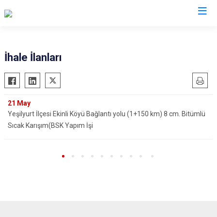
Tokat
İhale İlanları
Almus
Reşadiye
Artova
Sulusaray
21
May
Başçiftlik
Turhal
Yeşilyurt İlçesi Ekinli Köyü Bağlantı yolu (1+150 km) 8 cm. Bitümlü
Erbaa
Yeşilyurt
Sıcak Karışım(BSK Yapım İşi
Niksar
Zile
Pazar