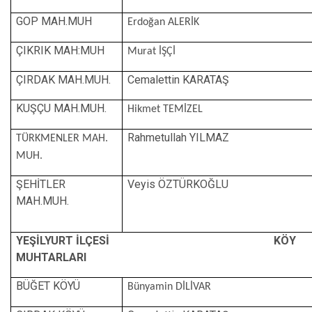
GOP MAH.MUH
Erdoğan ALERİK
ÇIKRIK MAH:MUH
Murat İŞÇİ
ÇIRDAK MAH.MUH.
Cemalettin KARATAŞ
KUŞÇU MAH.MUH.
Hikmet TEMİZEL
Rahmetullah YILMAZ
TÜRKMENLER MAH.
MUH.
ŞEHİTLER
Veyis ÖZTÜRKOĞLU
MAH.MUH.
YEŞİLYURT İLÇESİ KÖY
MUHTARLARI
BÜĞET KÖYÜ
Bünyamin DİLİVAR