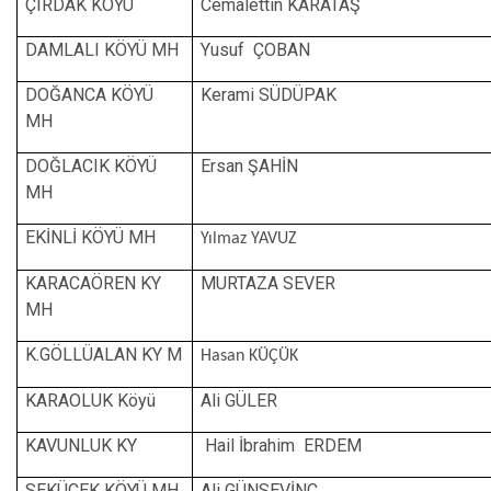
ÇIRDAK KÖYÜ
Cemalettin KARATAŞ
DAMLALI KÖYÜ MH
Yusuf ÇOBAN
DOĞANCA KÖYÜ
Kerami SÜDÜPAK
MH
DOĞLACIK KÖYÜ
Ersan ŞAHİN
MH
EKİNLİ KÖYÜ MH
Yılmaz YAVUZ
KARACAÖREN KY
MURTAZA SEVER
MH
K.GÖLLÜALAN KY M
Hasan KÜÇÜK
KARAOLUK Köyü
Ali GÜLER
KAVUNLUK KY
Hail İbrahim ERDEM
SEKÜCEK KÖYÜ MH
Ali GÜNSEVİNÇ