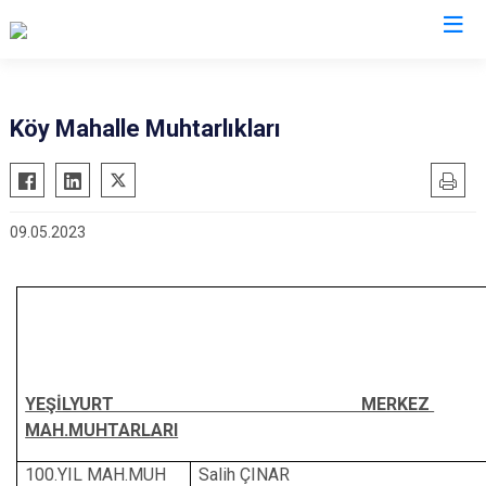
Tokat
Köy Mahalle Muhtarlıkları
Almus
Reşadiye
Artova
Sulusaray
09.05.2023
Başçiftlik
Turhal
Erbaa
Yeşilyurt
Niksar
Zile
Pazar
YEŞİLYURT MERKEZ
MAH.MUHTARLARI
100.YIL MAH.MUH
Salih ÇINAR